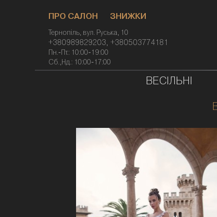
ПРО САЛОН
ЗНИЖКИ
Тернопіль, вул. Руська, 10
+380989829203, +380503774181
Пн.-Пт.: 10:00-19:00
Сб.,Нд.: 10:00-
17:00
ВЕСІЛЬНІ