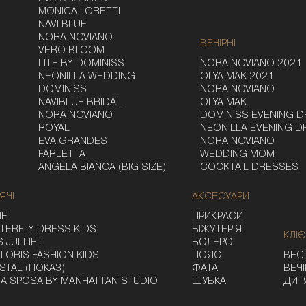
MONICA LORETTI
NAVI BLUE
NORA NOVIANO
ВЕЧІРНІ
VERO BLOOM
LITE BY DOMINISS
NORA NOVIANO 2021
NEONILLA WEDDING
OLYA MAK 2021
DOMINISS
NORA NOVIANO
NAVIBLUE BRIDAL
OLYA MAK
NORA NOVIANO
DOMINISS EVENING 
ROYAL
NEONILLA EVENING 
EVA GRANDES
NORA NOVIANO
FARLETTA
WEDDING MOM
ANGELA BIANCA (BIG SIZE)
COCKTAIL DRESSES
ЯЧІ
АКСЕСУАРИ
IE
ПРИКРАСИ
TERFLY DRESS KIDS
БІЖУТЕРІЯ
КЛІ
S JULLIET
БОЛЕРО
LORIS FASHION KIDS
ПОЯС
ВЕСІ
STAL (ПОКАЗ)
ФАТА
ВЕЧІ
A SPOSA BY MANHATTAN STUDIO
ШУБКА
ДИТ