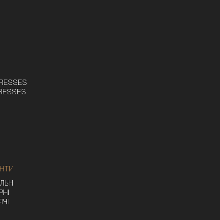
DRESSES
DRESSES
ЄНТИ
ЛЬНІ
РНІ
ЯЧІ